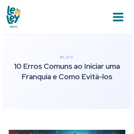
Ir
Main
para
Menu
o
conteúdo
BLOG
10 Erros Comuns ao Iniciar uma
Franquia e Como Evitá-los